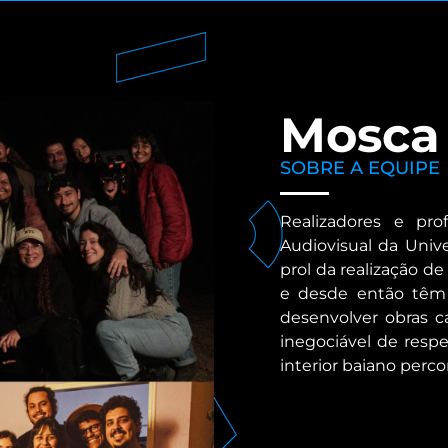
Mosca
SOBRE A EQUIPE
Realizadores e pro
Audiovisual da Uni
prol da realização d
e desde então têm 
desenvolver obras 
inegociável de resp
interior baiano perco